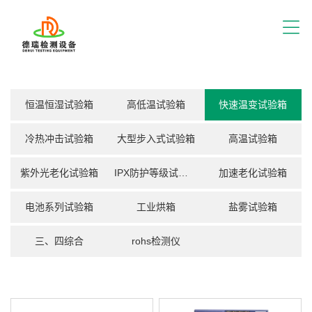
首
页
关
于
我
产
们
品
恒温恒湿试验箱
高低温试验箱
快速温变试验箱
展
应
厅
用
冷热冲击试验箱
大型步入式试验箱
高温试验箱
方
服
案
务
紫外光老化试验箱
IPX防护等级试验箱
加速老化试验箱
支
视
持
频
电池系列试验箱
工业烘箱
盐雾试验箱
中
新
心
三、四综合
rohs检测仪
闻
中
联
心
系
我