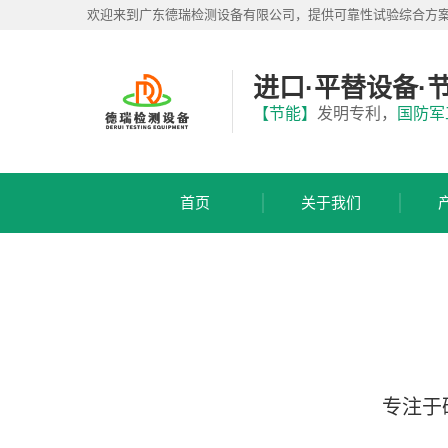
首
欢迎来到广东德瑞检测设备有限公司，提供可靠性试验综合方
页
关
于
进口·平替设备·
我
产
【节能】
发明专利，
国防军
们
品
展
应
厅
用
首页
关于我们
方
服
案
务
支
视
持
频
中
新
心
闻
中
联
心
专注于
系
我