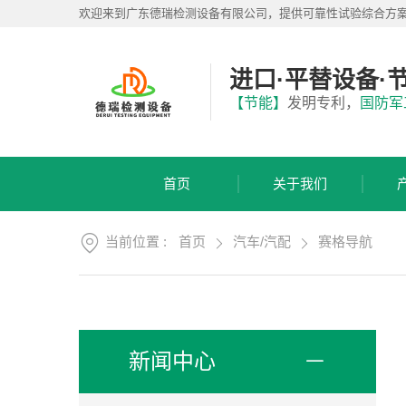
首
欢迎来到广东德瑞检测设备有限公司，提供可靠性试验综合方
页
关
于
进口·平替设备·
我
产
【节能】
发明专利，
国防军
们
品
展
应
厅
用
首页
关于我们
方
服
案
务
支
当前位置 :
首页
汽车/汽配
赛格导航
视
持
频
中
新
心
闻
中
联
新闻中心
心
系
我