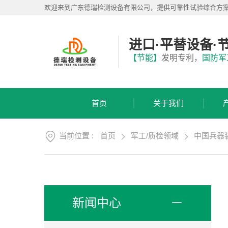
首
欢迎来到广东德瑞检测设备有限公司，提供可靠性试验综合方
页
关
于
进口·平替设备·
我
产
【节能】
发明专利，
国防军
们
品
展
应
厅
用
首页
关于我们
方
服
案
务
支
当前位置 :
首页
军工/质检领域
中国兵器
视
持
频
中
新
心
闻
中
联
新闻中心
心
系
我