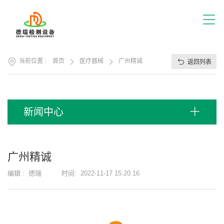
首
页
关
于
我
产
们
当前位置 :
首页
医疗器械
广州精诚
返回列表
品
展
应
厅
用
方
服
新闻中心
案
务
支
视
持
频
广州精诚
中
新
心
编辑 :
德瑞
时间:
2022-11-17 15:20:16
闻
中
联
心
系
我