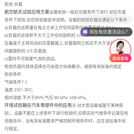
检验 负载
航空航天试验应用方案
设备检验一般在空载条件下进行,如在负载
你们是怎么收费的呢？
条件下检验,应在检验报告中说明。设备的检验负载应满足以下条件:
a)负载的总质量在每立方米工作空间容积内放置不超过 80 kg:
现在有优惠活动么？
b)负载的总体积不大于工作空间容积的 1/5;
在垂直于主导风向的任意截面上,负载面积之和应不大于该处工作空
间截面积的 1/3,负载放
c)置时不可阻塞气流的流动。
检验负载的具体选择也可由双方协商解决，或按有关标准的规定
检验条件
气候条件7.1
温度:15C~35C;
相对湿度:不大于85%;气压:80 kPa~106 kPa。
环境试验箱在汽车零部件中的应用
注:对大型设备或基于某种原
因,，设备不能在上述条件下进行检验时,应把实际气候条件记录在检
验报告中，当有关标准要求严格控制环境条件时，应在该标准中另
行规定。