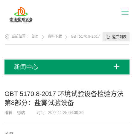
首
页
关
于
我
产
们
当前位置 :
首页
资料下载
GBT 5170.8-2017 环境试验设备
返回列表
品
展
应
厅
用
方
服
新闻中心
案
务
支
视
持
频
GBT 5170.8-2017 环境试验设备检验方法
中
新
第8部分：盐雾试验设备
心
闻
中
编辑 :
德瑞
时间:
2022-11-25 08:30:39
联
心
系
我
范围