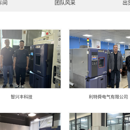
车间
团队风采
出
智兴丰科技
利特舜电气有限公司