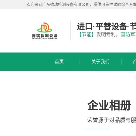
首
欢迎来到广东德瑞检测设备有限公司，提供可靠性试验综合方
页
关
于
进口·平替设备·
我
产
【节能】
发明专利，
国防军
们
品
展
应
厅
用
首页
关于我们
方
服
案
务
支
视
持
频
中
新
企业相册
心
闻
中
联
荣誉源于对品质与
心
系
我