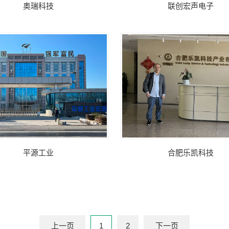
奥瑞科技
联创宏声电子
平源工业
合肥乐凯科技
上一页
1
2
下一页