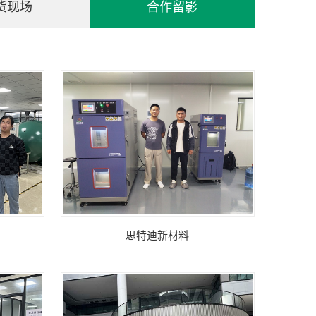
货现场
合作留影
思特迪新材料