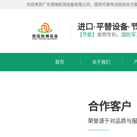
首
欢迎来到广东德瑞检测设备有限公司，提供可靠性试验综合方
页
关
于
进口·平替设备·
我
产
【节能】
发明专利，
国防军
们
品
展
应
厅
用
首页
关于我们
方
服
案
务
支
视
持
频
中
新
合作客户
心
闻
中
联
荣誉源于对品质与
心
系
我