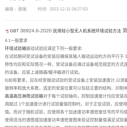
编辑 :
德瑞
时间:
2022-12-31 08:27:53
38924.6-2020
第
GBT
民用轻小型无人机系统环境试验方法
4.1一般要求
环境试验箱
振动试验应满足下列一般要求:
在试验期间受试设备的安装应确保其输人振动运动的方向平行于 3
称性均应和实际情况一样，受试设备应通过设备规范规定的方式连
的设备，应装上减振器/缓冲器进行试验。
6)如有要求，应在经受振动试验的受试设备上安装加速度计,以测
振频率和放大系数，选定的安装位置可以包括主要的结构、印制
高温高压淋雨试验箱
对于每个试验轴向，控制加速度计均应安装在
用超过 1个加速度计进行试验量值控制时。对于正弦试验，应使
值。而对于随机试验，应使用各个加迷度功率谱密度信号的平均
使用适当的谱图或加速度功率谱密度图来验证控制量值满足试验