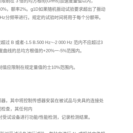
 3 倍的均方根d)(Grms)加速度量值以内，
0%，额率2%。g1D如果随机振动试验要求超出了振动
z-2000Hz分频带进行。规定的试验时间将用于每个分额带。
者-1.5 B.500 Hz~-2 000 Hz 范内不应超过3
度曲线的总均方根值的+20%一-5%范围内。
制值应限制在规定量值的士10%范围内。
感器，其中将控制传感器安装在被试品与夹具的连接处
观检查，其任何内
对受试设备进行功能/性能检测，记录检测结果。