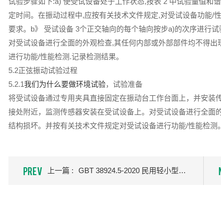
试验步骤如下:a) 使受试设备处于工作状态,按表 2 中试验量值
定时间。在振动过程中,应按有关技术文件规定,对受试设备功能
要求。b》 受试设备 3个正交轴向的每个轴向按步a)的次序进行试验
对受试设备进行全面的外观检查,其任何内部或外部部件均不得出
进行功能/性能检测.记录检测结果。
5.2正弦振动试验过程
5.2.1
我们为什么要做环境试验
，试验准备
将受试设备通过专用夹具直接固定在振动台工作台面上，并安装
接处附近，监测传感器安装在受试设备上。对受试设备进行全面
结构损坏。并按有关技术文件规定对受试设备进行功能/性能检测
PREV
上一篇 :
GBT 38924.5-2020 民用轻小型无人机系统环境试验方法 第5部分：冲击试验