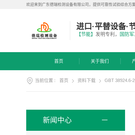
首
欢迎来到广东德瑞检测设备有限公司，提供可靠性试验综合方
页
关
于
进口·平替设备·
我
产
【节能】
发明专利，
国防军
们
品
展
应
厅
用
首页
关于我们
方
服
案
务
支
当前位置 :
首页
资料下载
GBT 3892
视
持
频
中
新
心
闻
中
联
新闻中心
心
系
我