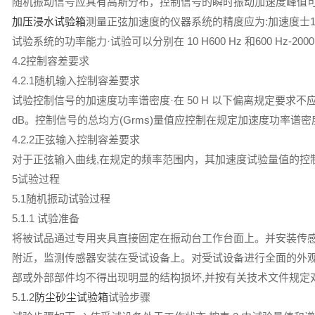
随机振动信号应具有高斯分布，控制信号的瞬时振动加速度峰值可限制在
加压浸水试验箱
测量正弦加速度的仪器系统的精度应为:加速度士1
试验系统的功率能力·试验可以分别在 10 H600 Hz 和600 H
4.2控制容差要求
4.2.1随机输入控制容差要求
试验控制信号的加速度功率谱密度·在 50 H 以下偏离规定要求不应超过 B 或
dB。控制信号的总均方(Grms)量值应控制在规定加速度功率谱密
4.2.2正弦输入控制容差要求
对于正弦输入曲线,在规定的频率范围内，其加速度试验量值的控
5试验过程
5.1随机振动试验过程
5.1.1 试验准备
将被试品通过专用夹具直接固定在振动台工作台面上。并安装传
附近，监测传感器安装在受试设备上。对受试设备进行全面的外
部或外部部件均不得出现明显的结构损坏,并按有关技术文件规定
5.1.2
防尘砂尘试验箱
试验步骤