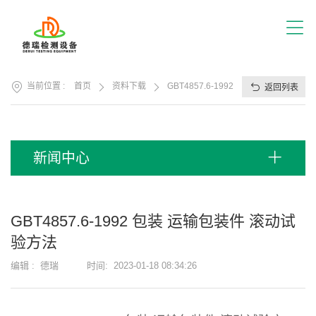
首
页
关
于
我
产
们
当前位置 :
首页
资料下载
GBT4857.6-1992 包装 运输包装件 
返回列表
品
展
应
厅
用
方
服
新闻中心
案
务
支
视
持
频
GBT4857.6-1992 包装 运输包装件 滚动试
中
新
验方法
心
闻
中
编辑 :
德瑞
时间:
2023-01-18 08:34:26
联
心
系
我