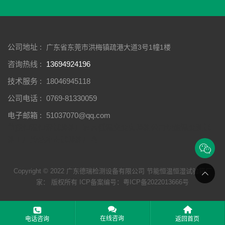
公司地址 :
广东省东莞市洪梅镇疏港大道3号1幢1楼
咨询热线 :
13694924196
技术服务 :
18046945118
公司电话 :
0769-81330059
电子邮箱 :
51037070@qq.com
节能恒温恒湿试验箱厂家
高低温交变实验箱公司
快速温变测试
箱工厂
冷热冲击试验箱厂商
Copyright © 2022 广东德瑞检测设备有限公司 节能恒温恒湿试验箱厂
家： 版权所有 ICP备案编号：
粤ICP备2022013666号



在线咨询
电话咨询
返回首页