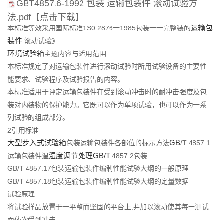
GBT4857.6-1992 包装 运输包装件 滚动试验方
们
法.pdf
【点击下载】
运输包
本标准等效采用国际标准1S0 2876一1985包装一一完整装的
装件
滚动试验》
环境试验箱
主题内容与适用范围
本标准规定了对运输包装件进行滚动试验时所用试验设备的主要性
能要求、试验程序及试验报告的内容。
本标准适用于评定运输包装件在受到滚动冲击时的耐冲击强度及包
装对内装物的保护能力。它既可以作为单项试验，也可以作为一系
列试验的组成部分。
2引用标准
大型步入式试验箱
GB
包装运输包装件各部位的标示方法
/T 4857.1
湿度调节处理
GB/T
运输包装件温
4857.2包装
GB/T 4857.17包装运输包装件编制性能试验大纲的一般原理
GB/T 4857.18包装运输包装件编制性能试验大纲的定量数据
试验原理
将试验样品放置于一平整而坚固的平台上,并加以滚动使其每一测试
面依次受到冲击