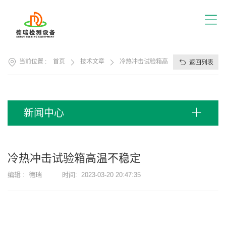
首
页
关
于
我
产
们
当前位置 :
首页
技术文章
冷热冲击试验箱高温不稳定
返回列表
品
展
应
厅
用
方
服
新闻中心
案
务
支
视
持
频
冷热冲击试验箱高温不稳定
中
新
心
编辑 :
德瑞
时间:
2023-03-20 20:47:35
闻
中
联
心
系
我