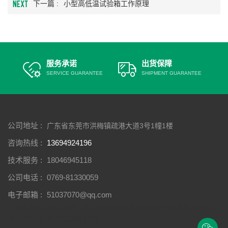
NEXT
下一篇 :
小型高低温试验箱工作原理
服务承诺
出货保障
SERVICE GUARANTEE
SHIPMENT GUARANTEE
公司地址 :
广东省东莞市洪梅镇疏港大道3号1幢1楼
咨询热线 :
13694924196
技术服务 :
18046945118
公司电话 :
0769-81330059
电子邮箱 :
51037070@qq.com
节能恒温恒湿试验箱厂家
高低温交变实验箱公司
快速温变测试
箱工厂
冷热冲击试验箱厂商