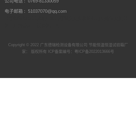
公司电话 :
0769-81330059
电子邮箱 :
51037070@qq.com
节能恒温恒湿试验箱厂家
高低温交变实验箱公司
快速温变测试
箱工厂
冷热冲击试验箱厂商
Copyright © 2022 广东德瑞检测设备有限公司 节能恒温恒湿试验箱厂
家： 版权所有 ICP备案编号：
粤ICP备2022013666号