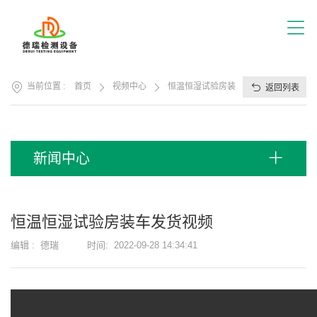
首
页
关
于
我
产
们
当前位置 :
首页
视频中心
恒温恒湿试验房装车发货视频
返回列表
品
展
应
厅
用
方
服
新闻中心
案
务
支
视
持
频
恒温恒湿试验房装车发货视频
中
新
心
编辑 :
德瑞
时间:
2022-09-28 14:34:41
闻
中
联
心
系
我