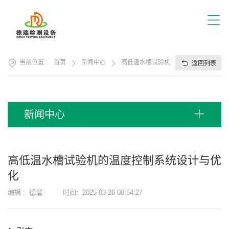
首
页
关
于
我
产
们
当前位置 :
首页
新闻中心
高低温水槽试验机的温度控制系统设计
返回列表
品
展
应
厅
用
方
服
新闻中心
案
务
支
视
持
频
高低温水槽试验机的温度控制系统设计与优
中
新
化
心
闻
中
编辑 :
德瑞
时间:
2025-03-26 08:54:27
联
心
系
我