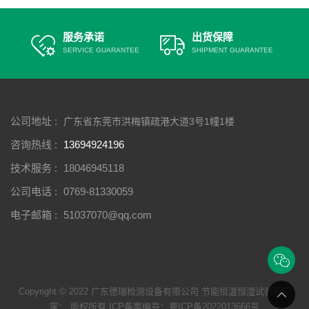
服务承诺
出货保障
SERVICE GUARANTEE
SHIPMENT GUARANTEE
公司地址 :
广东省东莞市洪梅镇疏港大道3号1幢1楼
咨询热线 :
13694924196
技术服务 :
18046945118
公司电话 :
0769-81330059
电子邮箱 :
51037070@qq.com
节能恒温恒湿试验箱厂家
高低温交变实验箱公司
快速温变测试
箱工厂
冷热冲击试验箱厂商
Copyright © 2022 广东德瑞检测设备有限公司 节能恒温恒湿试验箱厂
家： 版权所有 ICP备案编号：
粤ICP备2022013666号