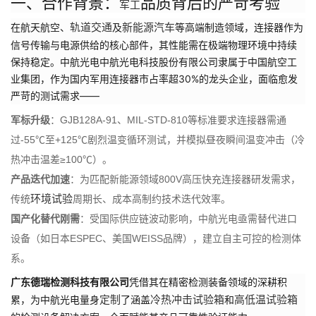
一、合作背景：
品质背后的严苛考验
军工
们
轨道交通
新能源
汽车
在航天航空、
及
等高端制造领域，连接器作为
信号传输与电源供给的核心部件，其性能需在极端物理环境中持续
保持稳定。中航光电中航光电科技股份有限公司隶属于中国航空工
业集团，作为国内军用连接器市占率超30%的龙头企业，面临愈发
严苛的测试需求——
军标升级
：GJB128A-91、MIL-STD-810等标准要求连接器需通
过-55℃至+125℃剧烈温变循环测试，并模拟昼夜瞬间温变冲击（冷
热冲击温差≥100℃）。
产品迭代加速
：为匹配新能源领域800V高压快充连接器研发需求，
环境试验
传统
周期长、成本高制约技术迭代效率。
国产化替代刚需
：受国际供应链波动影响，中航光电亟需替代进口
设备（如日本ESPEC、美国WEISS品牌），建立自主可控的检测体
系。
广东德瑞检测科技有限公司
凭借其在精密检测装备领域的深耕积
定制
冷热冲击试验箱
高低温试验箱
累，为中航光电量身
了涵盖
和