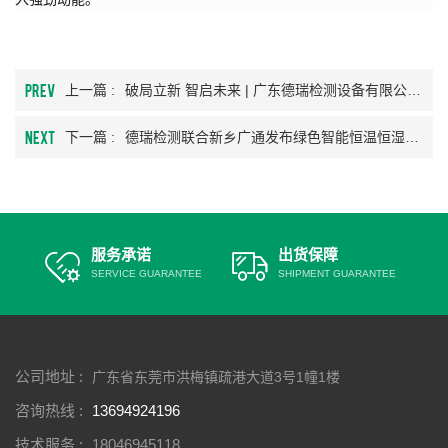
PREV
上一篇 :
破局立新 智启未来 | 广东德瑞检测设备有限公司创始人深度参与阿里巴巴橙功营 引领企业战略升级
NEXT
下一篇 :
德瑞检测联合新乡广通发布绿色智能恒温恒湿测试方案
服务承诺
出货保障
SERVICE GUARANTEE
SHIPMENT GUARANTEE
公司地址 :
广东省东莞市洪梅镇疏港大道3号1幢1楼
咨询热线 :
13694924196
技术服务 :
18046945118