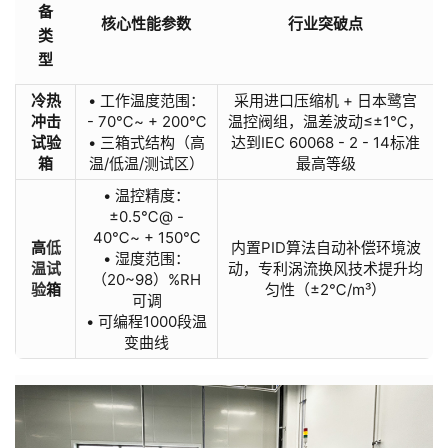
备
核心性能参数
行业突破点
类
型
冷热
• 工作温度范围：
采用进口压缩机 + 日本鹭宫
冲击
- 70℃~ + 200℃
温控阀组，温差波动≤±1℃，
试验
• 三箱式结构（高
达到IEC 60068 - 2 - 14标准
箱
温/低温/测试区）
最高等级
• 温控精度：
±0.5℃@ -
40℃~ + 150℃
高
低
内置PID算法自动补偿环境波
• 湿度范围：
温试
动，专利涡流换风技术提升均
（20~98）%RH
验
箱
匀性（±2℃/m³）
可调
• 可编程1000段温
变曲线