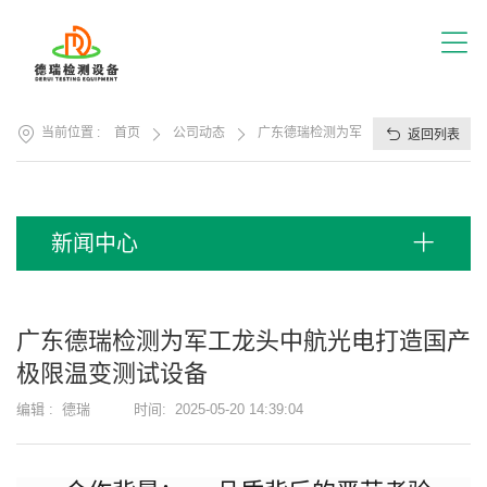
首
页
关
于
我
产
们
当前位置 :
首页
公司动态
广东德瑞检测为军工龙头中航光电打造国
返回列表
品
展
应
厅
用
方
服
新闻中心
案
务
支
视
持
频
广东德瑞检测为军工龙头中航光电打造国产
中
新
极限温变测试设备​
心
闻
中
编辑 :
德瑞
时间:
2025-05-20 14:39:04
联
心
系
我