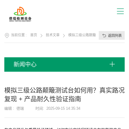
首
页
关
于
我
产
们
当前位置 :
首页
技术文章
模拟三级公路颠簸测试台如何用？真实路
返回列表
品
展
应
厅
用
方
服
新闻中心
案
务
支
视
持
频
模拟三级公路颠簸测试台如何用？真实路况
中
新
复现 + 产品耐久性验证指南
心
闻
中
编辑 :
德瑞
时间:
2025-09-15 14:35:34
联
心
系
我