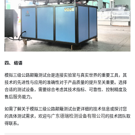
四、 结语
模拟三级公路颠簸测试台是连接实验室与真实世界的重要工具，其
技术的先进性与应用的准确性对于产品质量的提升至关重要。选择
合适的测试设备，需要综合考虑其技术指标、可靠性、控制精度及
服务
售后
能力。
如需了解关于模拟三级公路颠簸测试台更详细的技术信息或探讨您
广东德瑞检测设备有限公司
的具体测试需求，欢迎与
的技术团队取
得联系。