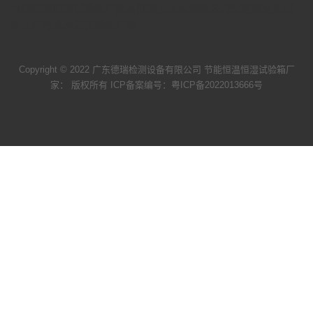
节能恒温恒湿试验箱厂家
高低温交变实验箱公司
快速温变测试
箱工厂
冷热冲击试验箱厂商
Copyright © 2022 广东德瑞检测设备有限公司 节能恒温恒湿试验箱厂
家： 版权所有 ICP备案编号：
粤ICP备2022013666号