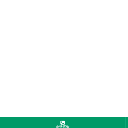

电话咨询