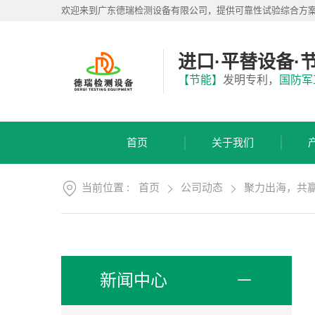
首
欢迎来到广东德瑞检测设备有限公司，提供可靠性试验综合方
页
关
于
进口·平替设备·
我
产
【节能】
发明专利，
国防军
们
品
展
应
厅
用
首页
关于我们
方
服
案
务
支
当前位置 :
首页
公司动态
聚力出海，共赢
视
持
频
中
新
心
闻
中
联
新闻中心
心
系
我