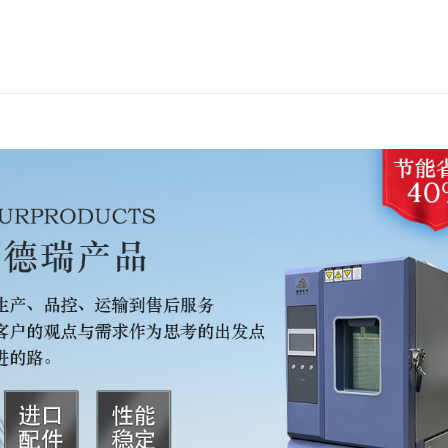
度波动度:≤±0.5℃
度偏差:≤±2℃
度均匀度:≤±2℃
温速率时间:-40℃→+150℃3℃/分钟(机械制冷标准负载下
温速率时间:±25℃→-40℃1℃/分钟(机械制冷标准负载下)
准负载能力:5kg铝片，300W发热量
度指标:
度范围:20%RH~98%RH(见温湿度可控图)
度偏差:≤±3%R.H(湿度>75%RH)≤±3%R.H(湿度≤75%RH)
度波动度:±2%R.H
材质与部件
制冷压缩机:法国泰康全封闭压缩机。