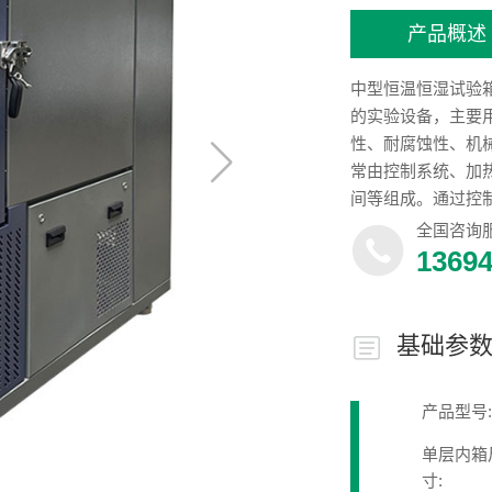
产品概述
中型恒温恒湿试验
的实验设备，主要
性、耐腐蚀性、机
常由控制系统、加
间等组成。通过控
和制冷系统可分别
全国咨询
试验箱内的湿度水
1369
验箱内的温度和湿
基础参
产品型号:
单层内箱
寸: