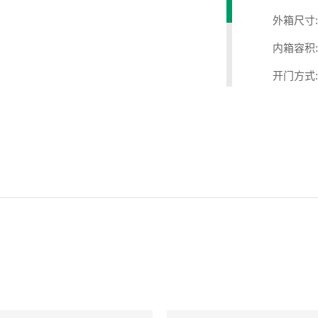
外箱尺寸:
内箱容积:
开门方式:
冷却方式:
机器重量:
电源功率:
机身颜色: