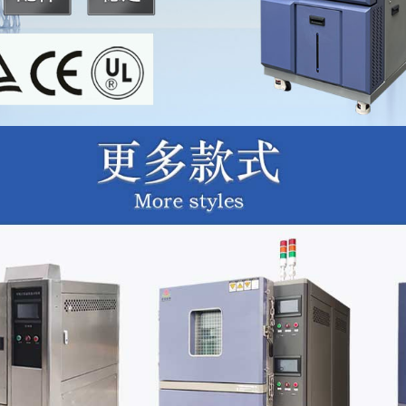
加湿方式:蒸汽加湿，采用电子并位方式微动加湿系统。
观察窗:多层中空钢化玻璃带自动除霜功能，试验时玻璃表面无霜及凝
节能装置:电子膨胀阀全范围的自我调整+主动适应调整制冷量能力输
加热器:镍铬合金电热丝加热器(电阻率大、电阻温度系数小，在高温
000~1500℃，使用寿命长。
箱材质:SUS304(1.2mm)不锈钢板内箱全无焊接加SUS304 2
级粉体烤漆绝热材料:耐火级高强度PU聚氨酯发泡保温绝缘材料+超细