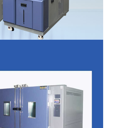
露现象。
出，使得系统更加节能。
下变形小且不易脆化，自身加热温度可达
mm厚不锈钢加固外箱材质:电解钢板，酸洗磷化高
玻璃纤维。