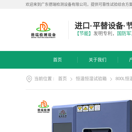
首
欢迎来到广东德瑞检测设备有限公司，提供可靠性试验综合方
页
关
于
进口·平替设备·
我
产
【节能】
发明专利，
国防军
们
品
展
应
厅
用
首页
关于我们
方
服
案
务
支
当前位置 :
首页
恒温恒湿试验箱
800L
视
持
频
中
新
心
闻
中
联
心
系
我