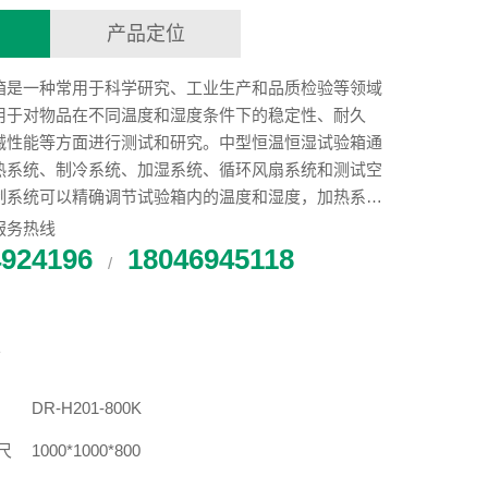
产品定位
箱是一种常用于科学研究、工业生产和品质检验等领域
用于对物品在不同温度和湿度条件下的稳定性、耐久
械性能等方面进行测试和研究。中型恒温恒湿试验箱通
热系统、制冷系统、加湿系统、循环风扇系统和测试空
制系统可以精确调节试验箱内的温度和湿度，加热系统
控制试验箱内的温度上升和下降，加湿系统则可以控制
服务热线
平。循环风扇系统可以在试验箱内形成空气对流，使试
4924196
18046945118
/
度分布更加均匀。
数
DR-H201-800K
尺
1000*1000*800