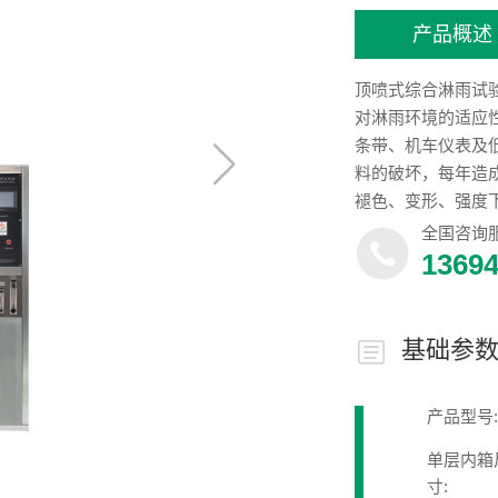
产品概述
顶喷式综合淋雨试
对淋雨环境的适应
条带、机车仪表及
料的破坏，每年造
褪色、变形、强度
而极易酿成火灾。
全国咨询
可少的一道关键程
1369
基础参
产品型号:
单层内箱
寸: