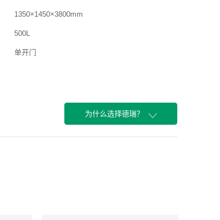
1350×1450×3800mm
500L
单开门
风冷
450KG
380V
为什么选择德瑞？
不锈钢