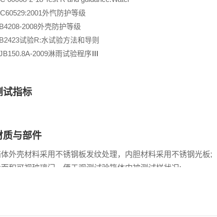
EC60529:2001外忾防护等级
B4208-2008外壳防护等级
B2423试验R:水试验方法和导则
JB150.8A-2009淋雨试验程序
Ⅲ
测试指标
材质与部件
箱体外壳材料采用不锈钢板发纹处理，内胆材料采用不锈钢光板;
大面积可视玻璃门，便于观测试验箱体内被测试样状况;
采用进口变频器控制转速有效确保试验按标准运行;
试验箱底部采用可固定式PU活动轮，方便用户搬移;
有270度摆管和360度旋杆喷水装置;