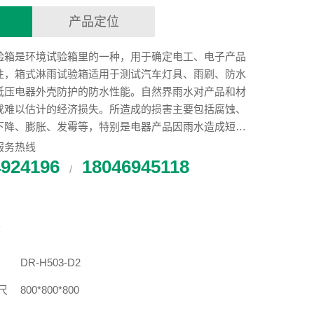
产品定位
验箱是环境试验箱里的一种，用于确定电工、电子产品
性，箱式淋雨试验箱适用于测试汽车灯具、雨刷、防水
低压电器外壳防护的防水性能。自然界雨水对产品和材
成难以估计的经济损失。所造成的损害主要包括腐蚀、
下降、膨胀、发霉等，特别是电器产品因雨水造成短路
因此针对特定的产品或材料进行外壳防护水试验是必不
服务热线
序
4924196
18046945118
/
数
DR-H503-D2
尺
800*800*800