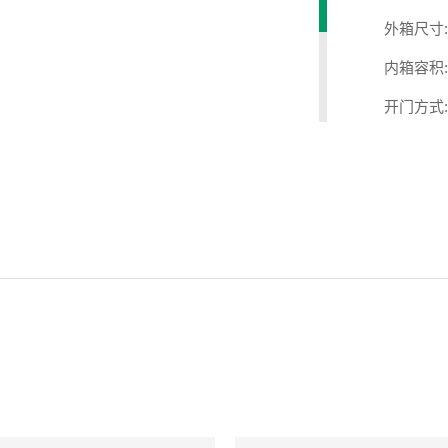
外箱尺寸:
内箱容积:
开门方式:
冷却方式:
机器重量:
电源功率:
机身颜色: