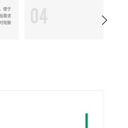
04
0
，便于
品需求
时观察