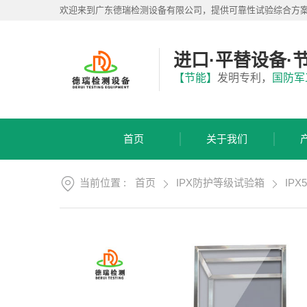
首
欢迎来到广东德瑞检测设备有限公司，提供可靠性试验综合方
页
关
于
进口·平替设备·
我
产
【节能】
发明专利，
国防军
们
品
展
应
厅
用
首页
关于我们
方
服
案
务
支
当前位置 :
首页
IPX防护等级试验箱
IP
视
持
频
中
新
心
闻
中
联
心
系
我