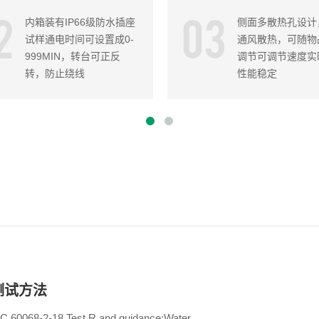
2
03
内箱装有IP66级防水插座
侧面多散热孔设计
试样通电时间可设置成0-
通风散热，可随物
999MIN，转台可正反
调节可调节速度实
转，防止绕线
性能稳定
测试方法
EC 60068-2-18 Test R and guidance:Water