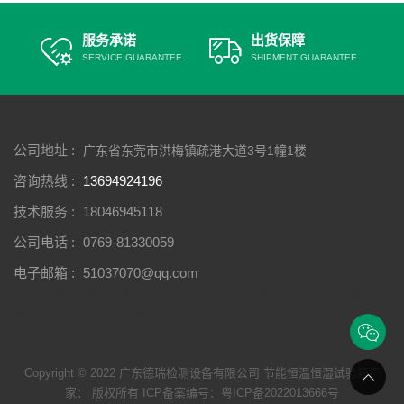
服务承诺
出货保障
SERVICE GUARANTEE
SHIPMENT GUARANTEE
公司地址 :
广东省东莞市洪梅镇疏港大道3号1幢1楼
咨询热线 :
13694924196
技术服务 :
18046945118
公司电话 :
0769-81330059
电子邮箱 :
51037070@qq.com
节能恒温恒湿试验箱厂家
高低温交变实验箱公司
快速温变测试
箱工厂
冷热冲击试验箱厂商
Copyright © 2022 广东德瑞检测设备有限公司 节能恒温恒湿试验箱厂
家： 版权所有 ICP备案编号：
粤ICP备2022013666号