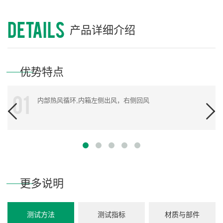
150KG
机器重量:
220V2kw
电源功率:
DETAILS
产品详细介绍
灰
机身颜色:
优势特点
01
内部热风循环,内箱左侧出风，右侧回风
更多说明
测试方法
测试指标
材质与部件