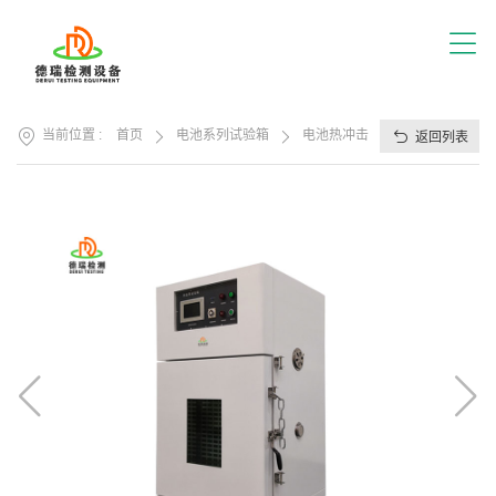
首
页
关
于
我
产
们
当前位置 :
首页
电池系列试验箱
电池热冲击试验箱
返回列表
品
展
应
厅
用
方
服
案
务
支
视
持
频
中
新
心
闻
中
联
心
系
我