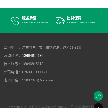
服务承诺
出货保障
SERVICE GUARANTEE
SHIPMENT GUARANTEE
公司地址 :
广东省东莞市洪梅镇疏港大道3号1幢1楼
咨询热线 :
13694924196
技术服务 :
18046945118
公司电话 :
0769-81330059
电子邮箱 :
51037070@qq.com
节能恒温恒湿试验箱厂家
高低温交变实验箱公司
快速温变测试
箱工厂
冷热冲击试验箱厂商
Copyright © 2022 广东德瑞检测设备有限公司 节能恒温恒湿试验箱厂