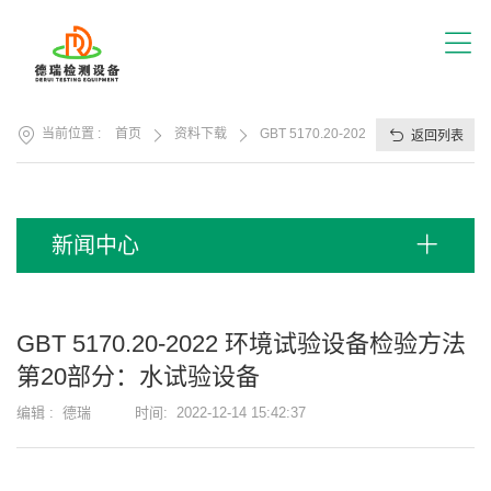
首
页
关
于
我
产
们
当前位置 :
首页
资料下载
GBT 5170.20-2022 环境试验设备
返回列表
品
展
应
厅
用
方
服
新闻中心
案
务
支
视
持
频
GBT 5170.20-2022 环境试验设备检验方法
中
新
第20部分：水试验设备
心
闻
中
编辑 :
德瑞
时间:
2022-12-14 15:42:37
联
心
系
我