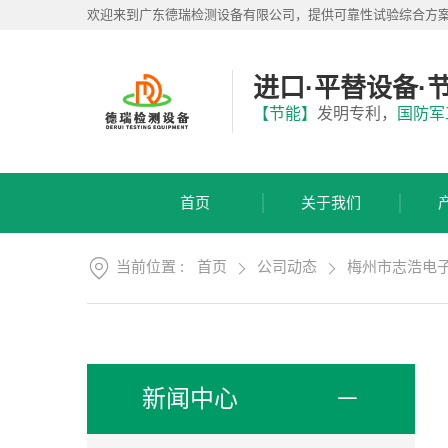
首
欢迎来到广东德瑞检测设备有限公司，提供可靠性试验综合方
页
关
于
进口·平替设备·
我
产
【节能】
发明专利，
国防军
们
品
展
应
厅
用
首页
关于我们
方
服
案
务
支
当前位置 :
首页
公司动态
梅州市志浩电
视
持
频
中
新
心
闻
中
联
新闻中心
心
系
我