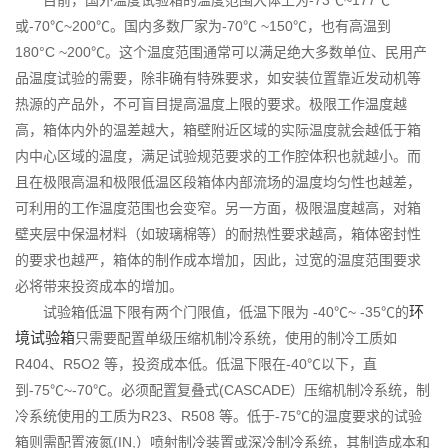
们
或-70℃~200℃。国内多数厂家为-70℃ ~150℃，也有高温到
180°C ~200℃。这个温度范围通常可以满足绝大多数单位、民用产
品温度试验的需要，除非确有特殊要求，如安装位置靠近发动机等
热源的产品外，不可盲目提高温度上限的要求。极限工作温度越
高，箱体内外的温差越大，箱壁附近区域的实际温度就会越低于箱
内中心区域的温度，满足试验规范要求的工作腔体积也就越小。而
且在极限高温和极限低温区段箱体内部流场的温度均匀性也越差，
可利用的工作温度范围也会变窄。另一方面，极限温度越高，对箱
壁夹层中保温材料（如玻璃棉等）的耐热性要求越高，箱体密封性
的要求也越严，箱体的制作成本增加，因此，过宽的温度范围要求
必将带来投资成本的增加。
环
试验箱低温下限有两个门限值，低温下限为 -40℃~ -35℃的
境试验箱
只需要配置单级压缩机制冷系统，使用的制冷工质如
R404、R5O2 等，投资成本低。低温下限在-40℃以下，直
到-75℃~-70℃。必须配置复叠式(CASCADE）压缩机制冷系统，制
冷系统使用的工质为R23、R508 等。低于-75℃的温度要求的试验
箱则需配置液氮(IN,）喷射制冷装置或深冷制冷系统，其制造成本和