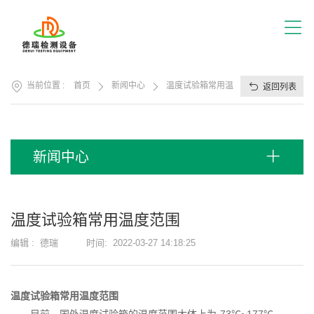
首
页
关
于
我
产
们
当前位置 :
首页
新闻中心
温度试验箱常用温度范围
返回列表
品
展
应
厅
用
方
服
新闻中心
案
务
支
视
持
频
温度试验箱常用温度范围
中
新
心
编辑 :
德瑞
时间:
2022-03-27 14:18:25
闻
中
联
心
系
温度试验箱常用温度范围
我
目前，国外温度试验箱的温度范围大体上为-73℃~177℃